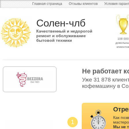
Главная страница
Отзывы клиентов
Условия гаран
Солен-члб
Качественный и недорогой
ремонт и обслуживание
108 000
бытовой техники
довольны
клиенто
Не работает
Уже 31 878 клиен
кофемашину в Сол
Отре
Как позв
1
мастеро
Мы не 