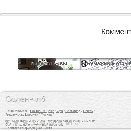
Коммент
Видеоотзывы
Бумажные отзы
Солен-члб
Наши филиалы:
Ростов-на-Дону
/
Уфа
/
Волгоград
/
Пермь
/
Красноярск
/
Воронеж
/
Москва
/
© "Солен-члб" (2003-2015). Все права защищены.
Внимание!
Сайт не является публичной офертой.
Политика конфиденциальности.